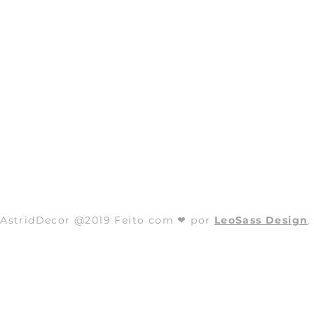
Ir para o Topo
AstridDecor @2019 Feito com ❤ por
LeoSass Design
.