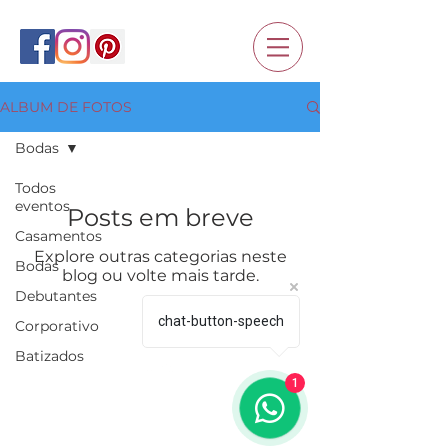
ALBUM DE FOTOS
Bodas
Todos
eventos
Posts em breve
Casamentos
Explore outras categorias neste
Bodas
blog ou volte mais tarde.
Debutantes
chat-button-speech
Corporativo
Batizados
1
Ir para o Topo